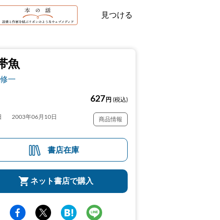
見つける
帯魚
修一
627
円
(税込)
日
2003年06月10日
商品情報
書店在庫
ネット書店で購入