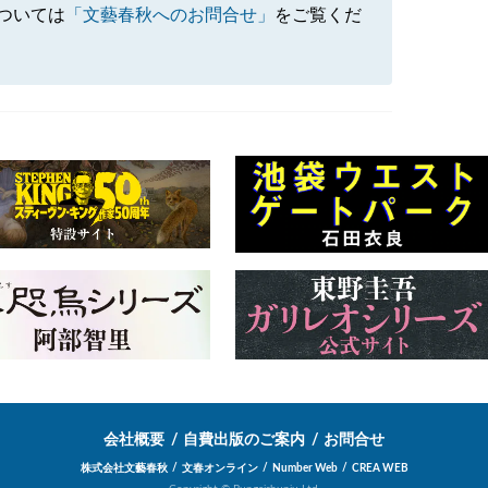
ついては
「文藝春秋へのお問合せ」
をご覧くだ
会社概要
自費出版のご案内
お問合せ
株式会社文藝春秋
文春オンライン
Number Web
CREA WEB