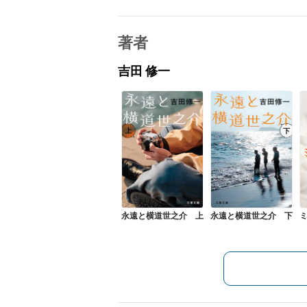
著者
吉田 修一
永遠と横道世之介 上
永遠と横道世之介 下