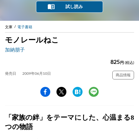
試し読み
文庫
電子書籍
モノレールねこ
加納朋子
825
円
(税込)
発売日
2009年06月10日
商品情報
「家族の絆」をテーマにした、心温まる8
つの物語