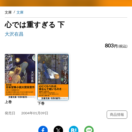
文庫
文庫
心では重すぎる 下
大沢在昌
803
円
(税込)
上巻
下巻
発売日
2004年01月09日
商品情報