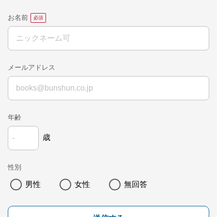
お名前
メールアドレス
年齢
歳
性別
男性
女性
無回答