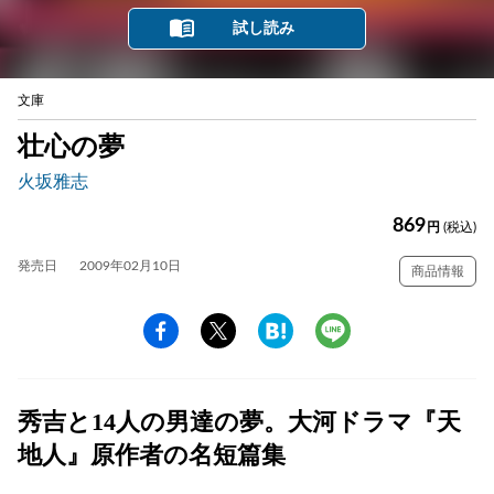
試し読み
文庫
壮心の夢
火坂雅志
869
円
(税込)
発売日
2009年02月10日
商品情報
秀吉と14人の男達の夢。大河ドラマ『天
地人』原作者の名短篇集