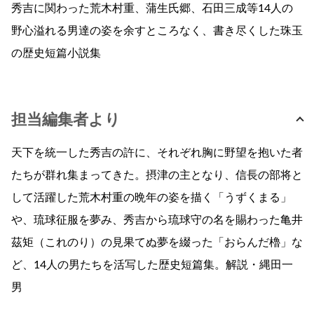
秀吉に関わった荒木村重、蒲生氏郷、石田三成等14人の
野心溢れる男達の姿を余すところなく、書き尽くした珠玉
の歴史短篇小説集
担当編集者より
天下を統一した秀吉の許に、それぞれ胸に野望を抱いた者
たちが群れ集まってきた。摂津の主となり、信長の部将と
して活躍した荒木村重の晩年の姿を描く「うずくまる」
や、琉球征服を夢み、秀吉から琉球守の名を賜わった亀井
茲矩（これのり）の見果てぬ夢を綴った「おらんだ櫓」な
ど、14人の男たちを活写した歴史短篇集。解説・縄田一
男