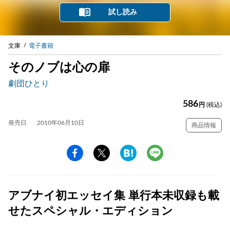
試し読み
文庫
電子書籍
そのノブは心の扉
劇団ひとり
586
円
(税込)
発売日
2010年06月10日
商品情報
アブナイ初エッセイ集 単行本未収録も載
せたスペシャル・エディション