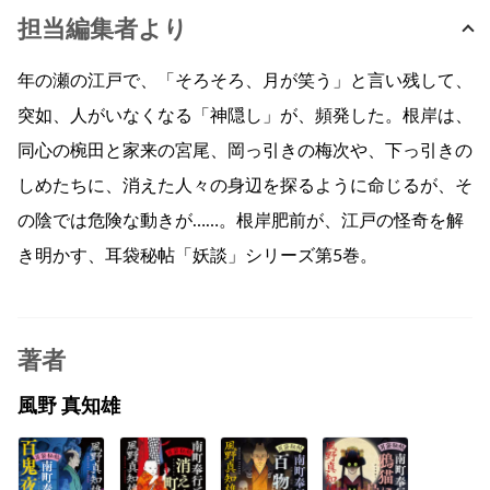
担当編集者より
年の瀬の江戸で、「そろそろ、月が笑う」と言い残して、
突如、人がいなくなる「神隠し」が、頻発した。根岸は、
同心の椀田と家来の宮尾、岡っ引きの梅次や、下っ引きの
しめたちに、消えた人々の身辺を探るように命じるが、そ
の陰では危険な動きが……。根岸肥前が、江戸の怪奇を解
き明かす、耳袋秘帖「妖談」シリーズ第5巻。
著者
風野 真知雄