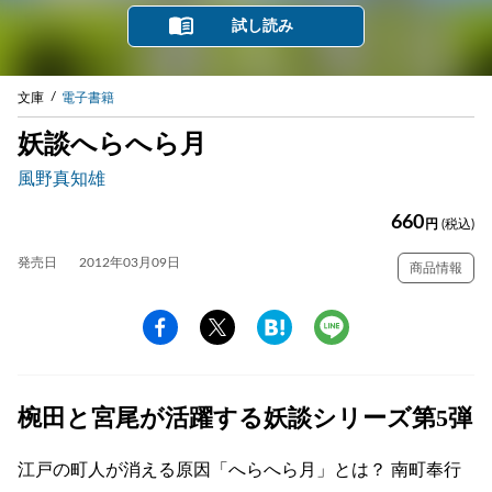
試し読み
文庫
電子書籍
妖談へらへら月
風野真知雄
660
円
(税込)
発売日
2012年03月09日
商品情報
椀田と宮尾が活躍する妖談シリーズ第5弾
江戸の町人が消える原因「へらへら月」とは？ 南町奉行