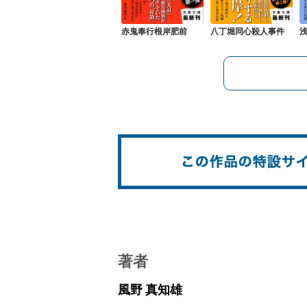
赤鬼奉行根岸肥前
八丁堀同心殺人事件
著者
風野 真知雄