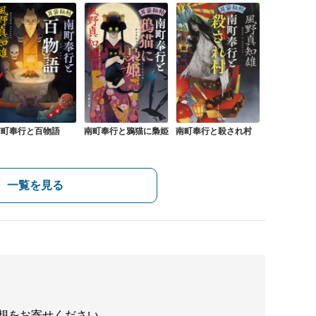
南町奉行と百物語
南町奉行と鴉猫に梟姫
南町奉行と殺され村
一覧を見る
想をお寄せください。