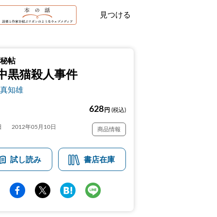
見つける
秘帖
中黒猫殺人事件
真知雄
628
円
(税込)
日
2012年05月10日
商品情報
試し読み
書店在庫