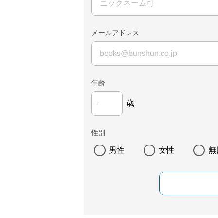
メールアドレス
年齢
歳
性別
男性
女性
無