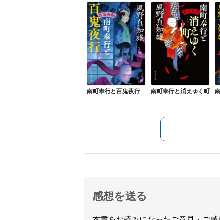
南町奉行と百鬼夜行
南町奉行と消えゆく町
感想を送る
本書をお読みになったご意見・ご感