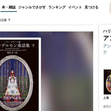
本・雑誌
ジャンルでさがす
ランキング
イベント
見つける
話集 下
ハリ
ア
アン
ク
上巻
発売