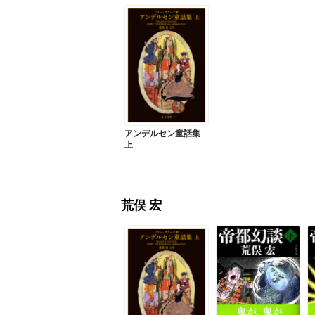
アンデルセン童話集
上
荒俣 宏