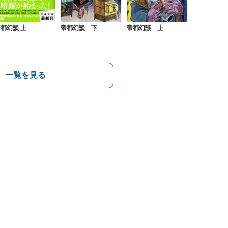
都幻談 上
帝都幻談 下
帝都幻談 上
一覧を見る