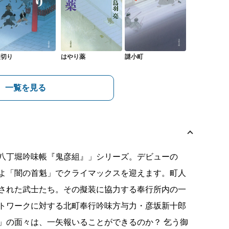
裏切り
はやり薬
謎小町
一覧を見る
八丁堀吟味帳『鬼彦組』」シリーズ。デビューの
よ「闇の首魁」でクライマックスを迎えます。町人
された武士たち。その擬装に協力する奉行所内の一
トワークに対する北町奉行吟味方与力・彦坂新十郎
」の面々は、一矢報いることができるのか？ 乞う御