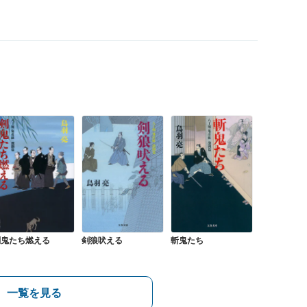
剣鬼たち燃える
剣狼吠える
斬鬼たち
一覧を見る