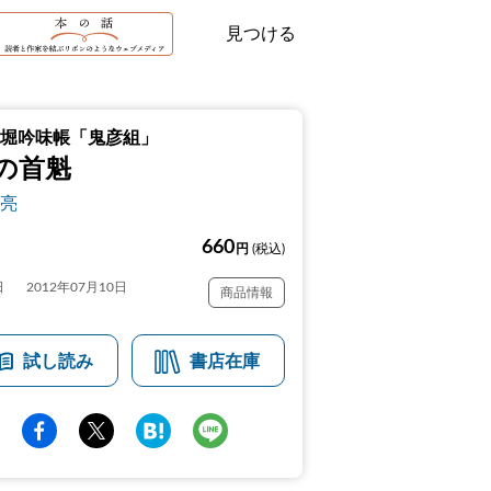
見つける
堀吟味帳「鬼彦組」
の首魁
亮
660
円
(税込)
日
2012年07月10日
商品情報
試し読み
書店在庫