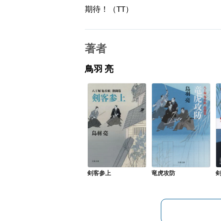
期待！（TT）
著者
鳥羽 亮
剣客参上
竜虎攻防