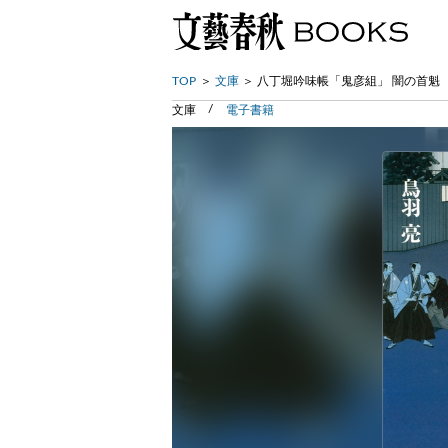
TOP
文庫
八丁堀吟味帳「鬼彦組」 闇の首魁
文庫
電子書籍