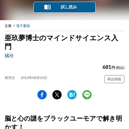
試し読み
文庫
電子書籍
亜玖夢博士のマインドサイエンス入
門
橘玲
681
円
(税込)
発売日
2012年08月03日
商品情報
脳と心の謎をブラックユーモアで解き明
かす！