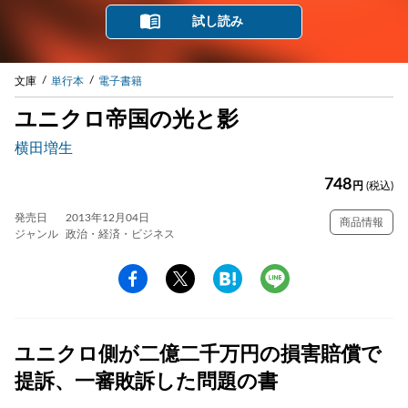
試し読み
文庫
単行本
電子書籍
ユニクロ帝国の光と影
横田増生
748
円
(税込)
発売日
2013年12月04日
商品情報
ジャンル
政治・経済・ビジネス
ユニクロ側が二億二千万円の損害賠償で
提訴、一審敗訴した問題の書