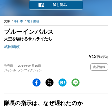
試し読み
文庫
単行本
電子書籍
ブルーインパルス
大空を駆けるサムライたち
武田賴政
913
円
(税込)
発売日
2014年04月10日
商品情報
ジャンル
ノンフィクション
隊長の指示は、なぜ遅れたのか