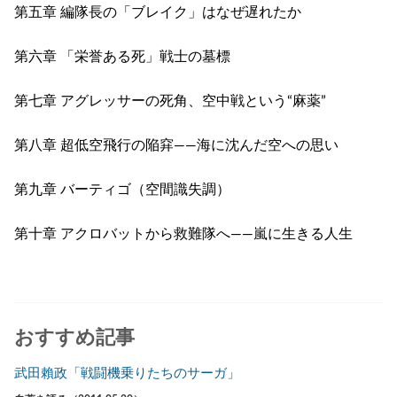
第五章 編隊長の「ブレイク」はなぜ遅れたか
第六章 「栄誉ある死」戦士の墓標
第七章 アグレッサーの死角、空中戦という“麻薬”
第八章 超低空飛行の陥穽――海に沈んだ空への思い
第九章 バーティゴ（空間識失調）
第十章 アクロバットから救難隊へ――嵐に生きる人生
おすすめ記事
武田賴政「戦闘機乗りたちのサーガ」