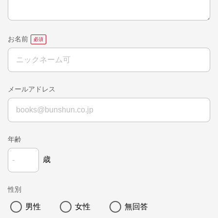
お名前
メールアドレス
年齢
歳
性別
男性
女性
無回答