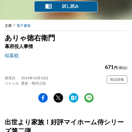
試し読み
文庫
電子書籍
ありゃ徳右衛門
幕府役人事情
稲葉稔
671
円
(税込)
発売日
2014年10月10日
商品情報
ジャンル
歴史・時代小説
出世より家族！好評マイホーム侍シリー
ズ第二弾