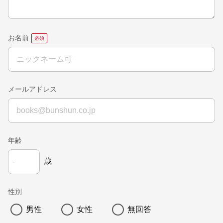
お名前
メールアドレス
年齢
歳
性別
男性
女性
無回答