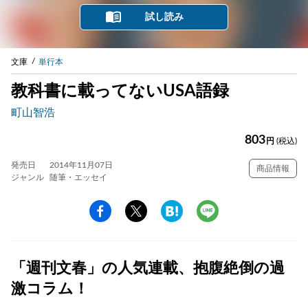
試し読み
文庫
単行本
教科書に載ってないUSA語録
町山智浩
803
円
(税込)
発売日
2014年11月07日
商品情報
ジャンル
随筆・エッセイ
「週刊文春」の人気連載、抱腹絶倒の過
激コラム！