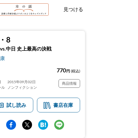
見つける
0・8
vs.中日 史上最高の決戦
康
770
円
(税込)
日
2015年09月02日
商品情報
ンル
ノンフィクション
試し読み
書店在庫