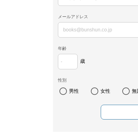
メールアドレス
年齢
歳
性別
男性
女性
無