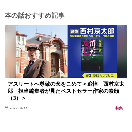
本の話おすすめ記事
アスリートへ尊敬の念をこめて＜追悼 西村京太
郎 担当編集者が見たベストセラー作家の素顔
（3）＞
2022.04.11
特集