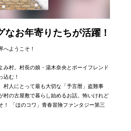
グなお年寄りたちが活躍！
界へようこそ！
よみ村。村長の娘・湯木奈央とボーイフレンド
っ込む！
、村人にとって最も大切な「予言暦」盗難事
が村の古屋敷で暮らし始めるお話。怖いけれど
そ！ 「ほのコワ」青春冒険ファンタジー第三