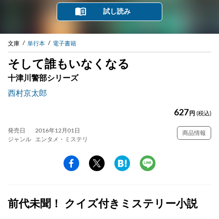
試し読み
文庫
単行本
電子書籍
そして誰もいなくなる
十津川警部シリーズ
西村京太郎
627
円
(税込)
発売日
2016年12月01日
商品情報
ジャンル
エンタメ・ミステリ
前代未聞！ クイズ付きミステリー小説