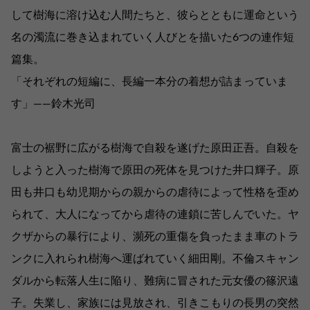
して樹海に溶け込む人間たちと、彼らとともに運命という
名の濁流に巻き込まれていく人びとを描いた6つの連作短
篇集。
「それぞれの短編に、長編一本分の着想が詰まっていま
す」――鈴木光司
富士の裾野に広がる樹海で自殺を遂げた原田正吾。自殺を
しようと入った樹海で原田の死体を見つけた井口輝子。原
田も井口も幼児期からの親からの虐待によって性格を歪め
られて、大人になってから虐待の連鎖に苦しんでいた。ヤ
クザからの暴行により、瀕死の重傷を負ったまま車のトラ
ンクに入れられ樹海へ運ばれていく細田剛。不倫スキャン
ダルから転落人生に陥り、難病に冒された元女優の篠沢遠
子。失業し、家族には見放され、引きこもりの長男の突然