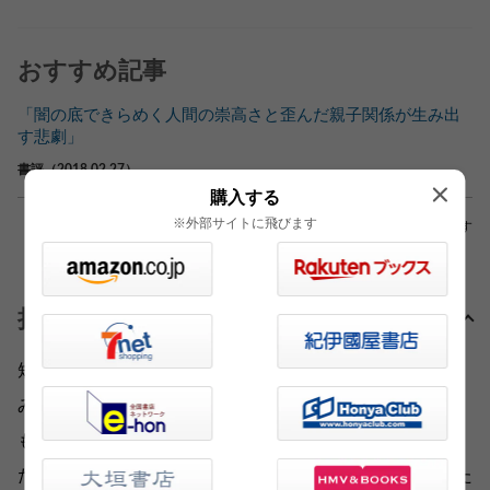
おすすめ記事
「闇の底できらめく人間の崇高さと歪んだ親子関係が生み出
す悲劇」
書評（2018.02.27）
購入する
※外部サイトに飛びます
※外部サイトへリンクしている場合もあります
担当編集者より
短編のひとつひとつが、複雑に絡み合っていて、2度読
み、3度読みするくらいおもしろい小説です。生きること
も大変だけど、死ぬのも大変なのだと考えさせられまし
た。作品の中である企業の社長が「幸運であると自覚した