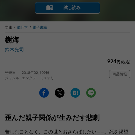
試し読み
文庫
単行本
電子書籍
樹海
鈴木光司
924
円
(税込)
発売日
2018年02月09日
商品情報
ジャンル
エンタメ・ミステリ
歪んだ親子関係が生みだす悲劇
苦しむことなく、この世とおさらばしたい――。死を渇望