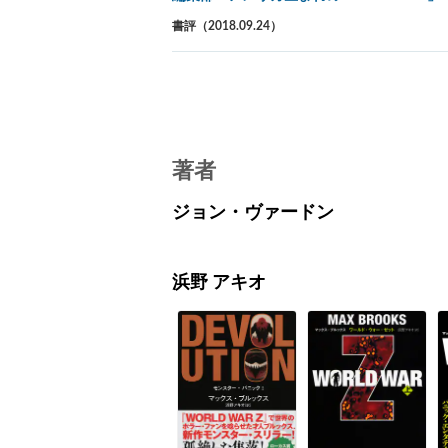
書評（2018.09.24）
著者
ジョン・ヴァードン
浜野 アキオ