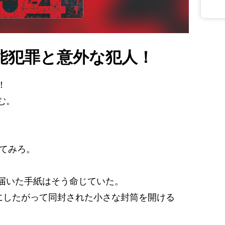
能犯罪と意外な犯人！
！
む。
べてみろ。
届いた手紙はそう命じていた。
示にしたがって同封された小さな封筒を開ける