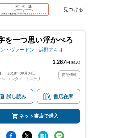
見つける
字を一つ思い浮かべろ
ン・ヴァードン
浜野アキオ
1,287
円
(税込)
日
2018年09月04日
商品情報
ンル
エンタメ・ミステリ
試し読み
書店在庫
ネット書店で購入