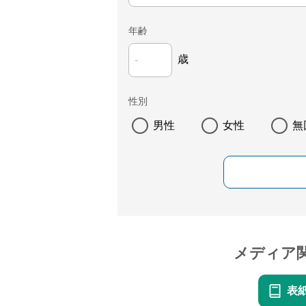
年齢
歳
性別
男性
女性
無
メディア
表