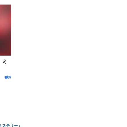
」ミ
書評
ミステリー」