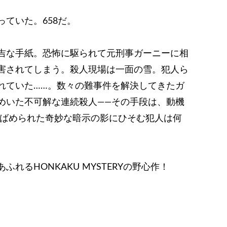
ていた。658だ。
吉な手紙。恐怖に駆られて元刑事ガーニーに相
害されてしまう。殺人現場は一面の雪。犯人ら
れていた……。数々の難事件を解決してきたガ
めいた不可解な連続殺人――その手段は、動機
りばめられた奇妙な暗示の影にひそむ犯人は何
れるHONKAKU MYSTERYの野心作！