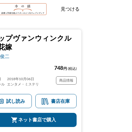
見つける
ップヴァンウィンクル
花嫁
俊二
748
円
(税込)
日
2018年10月06日
商品情報
ンル
エンタメ・ミステリ
試し読み
書店在庫
ネット書店で購入