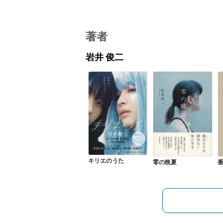
著者
岩井 俊二
キリエのうた
零の晩夏