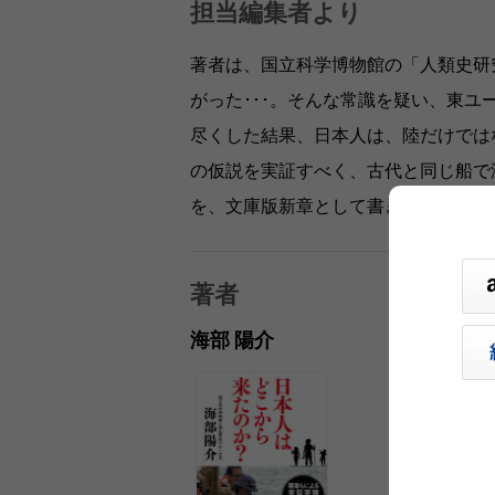
担当編集者より
著者は、国立科学博物館の「人類史研
がった･･･。そんな常識を疑い、東
尽くした結果、日本人は、陸だけでは
の仮説を実証すべく、古代と同じ船で
を、文庫版新章として書き下ろし。冒
著者
海部 陽介