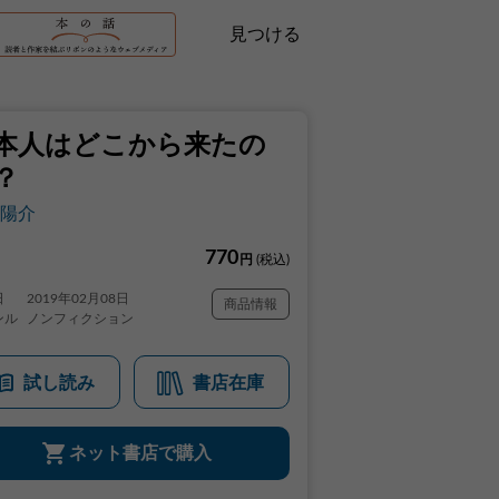
見つける
本人はどこから来たの
？
陽介
770
円
(税込)
日
2019年02月08日
商品情報
ンル
ノンフィクション
試し読み
書店在庫
ネット書店で購入