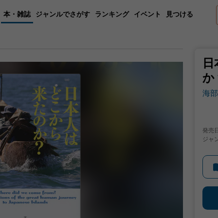
本・雑誌
ジャンルでさがす
ランキング
イベント
見つける
日
か
海部
発売
ジャ