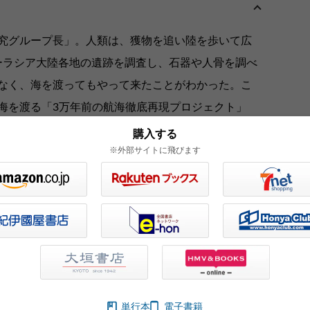
究グループ長」。人類は、獲物を追い陸を歩いて広
ユーラシア大陸各地の遺跡を調査し、石器や人骨を調べ
なく、海を渡ってもやって来たことがわかった。こ
海を渡る「3万年前の航海徹底再現プロジェクト」
険する心がワクワクと胸に湧き上がる一冊！
購入する
※外部サイトに飛びます
単行本
電子書籍