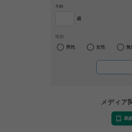
年齢
歳
性別
男性
女性
無
メディア
表