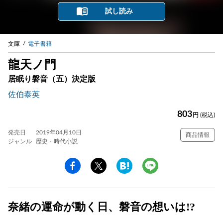
試し読み
文庫
電子書籍
龍天ノ門
居眠り磐音（五）決定版
佐伯泰英
803
円
(税込)
発売日
2019年04月10日
商品情報
ジャンル
歴史・時代小説
奈緒の運命が動く日、磐音の想いは!?