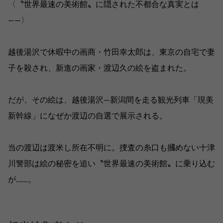
〈〝世界最速の美術館〟に隠された不都合な真実とは
――〉
越後湯沢で休暇中の画商・竹田幸太郎は、東京の自宅で妻
子を殺され、新進の画家・渡辺久の絵を盗まれた。
だが、その絵は、越後湯沢―新潟間を走る観光列車「現美
新幹線」になぜか渡辺の自選で展示される。
当の渡辺は渡米し所在不明に。捜査の糸口も摑めない十津
川警部は絵の秘密を追い〝世界最速の美術館〟に乗り込む
が……。