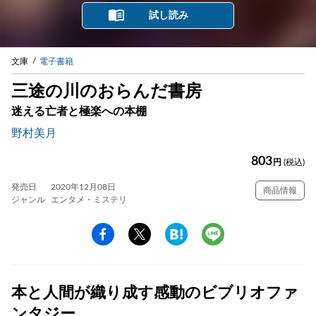
試し読み
文庫
電子書籍
三途の川のおらんだ書房
迷える亡者と極楽への本棚
野村美月
803
円
(税込)
発売日
2020年12月08日
商品情報
ジャンル
エンタメ・ミステリ
本と人間が織り成す感動のビブリオファ
ンタジー