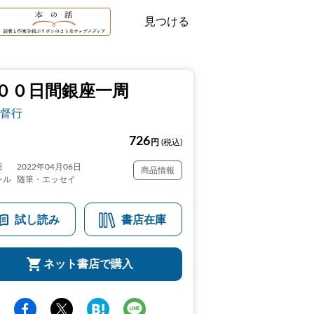
見つける
００日間銀座一周
督行
726
円
(税込)
日
2022年04月06日
商品情報
ンル
随筆・エッセイ
試し読み
書店在庫
ネット書店で購入