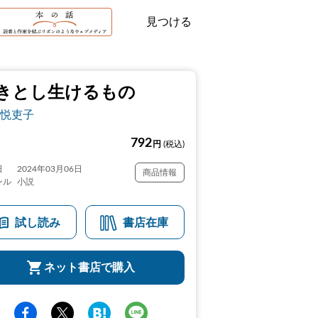
見つける
きとし生けるもの
悦吏子
792
円
(税込)
日
2024年03月06日
商品情報
ンル
小説
試し読み
書店在庫
ネット書店で購入