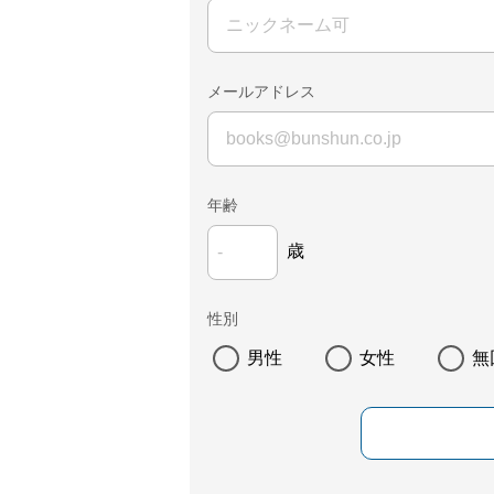
メールアドレス
年齢
歳
性別
男性
女性
無