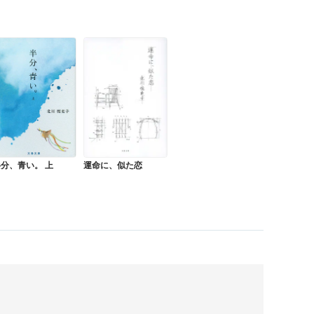
分、青い。 上
運命に、似た恋