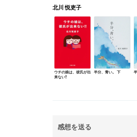
北川 悦吏子
半
ウチの娘は、彼氏が出
半分、青い。 下
来ない‼
感想を送る