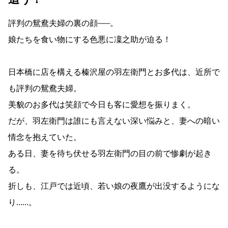
評判の鴛鴦夫婦の裏の顔──。
娘たちを食い物にする色悪に凜之助が迫る！
日本橋に店を構える榛沢屋の羽左衛門とお多代は、近所で
も評判の鴛鴦夫婦。
美貌のお多代は笑顔で今日も客に愛想を振りまく。
だが、羽左衛門は誰にも言えない深い悩みと、妻への暗い
情念を抱えていた。
ある日、妻を待ち伏せる羽左衛門の目の前で惨劇が起き
る。
折しも、江戸では近頃、若い娘の夜鷹が出没するようにな
り……。