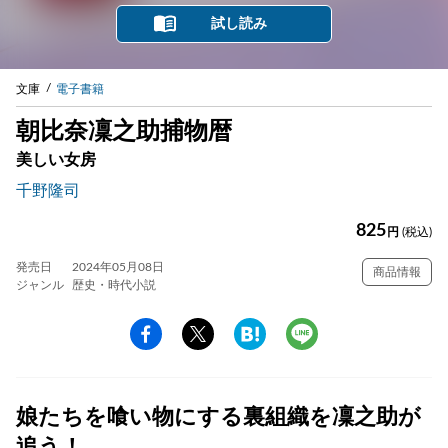
試し読み
文庫
電子書籍
朝比奈凜之助捕物暦
美しい女房
千野隆司
825
円
(税込)
発売日
2024年05月08日
商品情報
ジャンル
歴史・時代小説
娘たちを喰い物にする裏組織を凜之助が
追う！