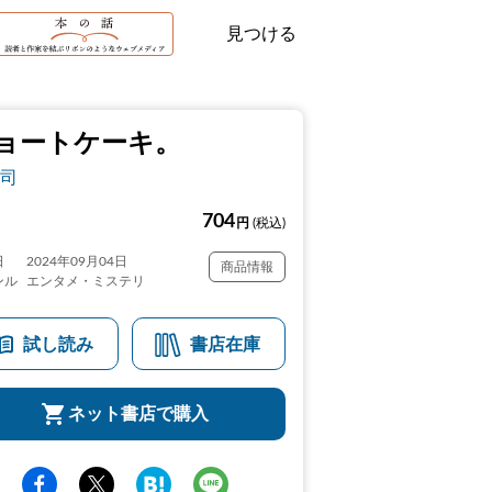
見つける
ョートケーキ。
司
704
円
(税込)
日
2024年09月04日
商品情報
ンル
エンタメ・ミステリ
試し読み
書店在庫
ネット書店で購入