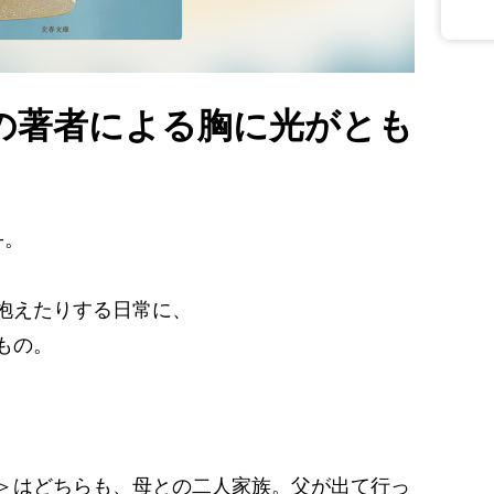
の著者による胸に光がとも
―。
抱えたりする日常に、
もの。
＞はどちらも、母との二人家族。父が出て行っ