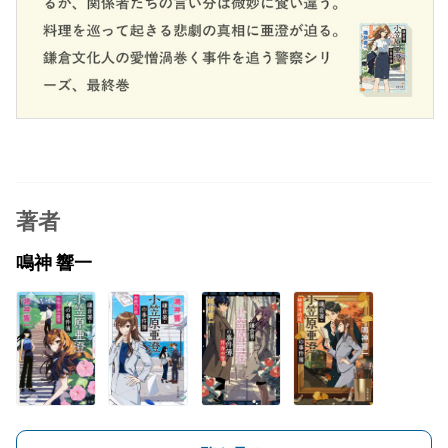
著者
鳴神 響一