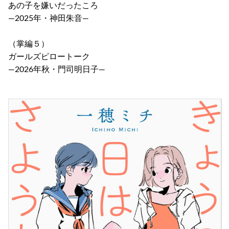
あの子を嫌いだったころ
―2025年・神田朱音―
（掌編５）
ガールズピロートーク
―2026年秋・門司明日子―