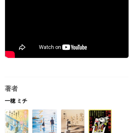
著者
一穂 ミチ