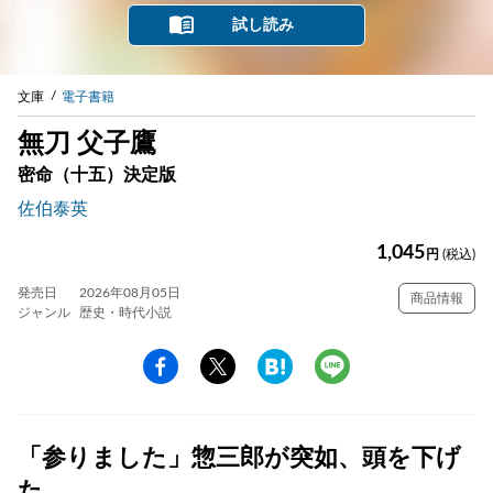
試し読み
文庫
電子書籍
無刀 父子鷹
密命（十五）決定版
佐伯泰英
1,045
円
(税込)
発売日
2026年08月05日
商品情報
ジャンル
歴史・時代小説
「参りました」惣三郎が突如、頭を下げ
た…