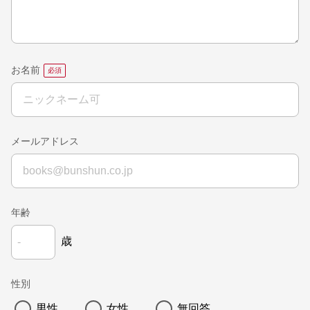
お名前
メールアドレス
年齢
歳
性別
男性
女性
無回答