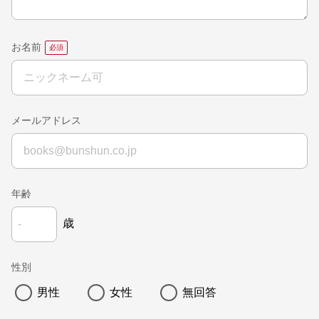
お名前
メールアドレス
年齢
歳
性別
男性
女性
無回答