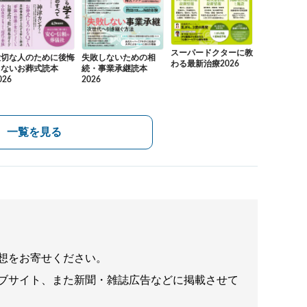
スーパードクターに教
大切な人のために後悔
失敗しないための相
わる最新治療2026
しないお葬式読本
続・事業承継読本
026
2026
一覧を見る
想をお寄せください。
ブサイト、また新聞・雑誌広告などに掲載させて