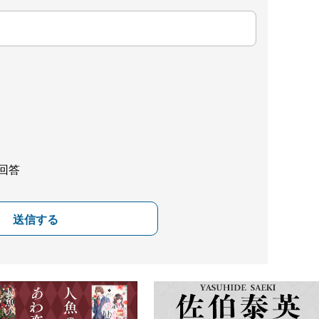
回答
送信する