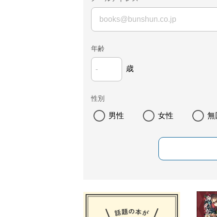
年齢
歳
性別
男性
女性
無