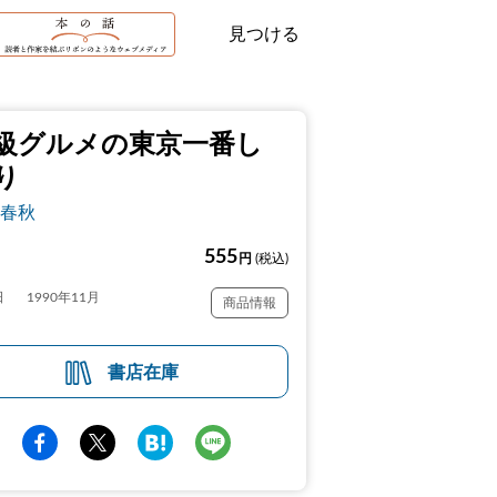
見つける
級グルメの東京一番し
り
春秋
555
円
(税込)
日
1990年11月
商品情報
書店在庫