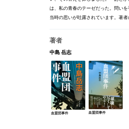
は、私の青春のテーゼだった。問いを
当時の思いが吐露されています。著者
著者
中島 岳志
血盟団事件
血盟団事件