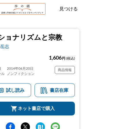
見つける
ショナリズムと宗教
岳志
1,606
円
(税込)
日
2014年06月20日
商品情報
ンル
ノンフィクション
試し読み
書店在庫
ネット書店で購入