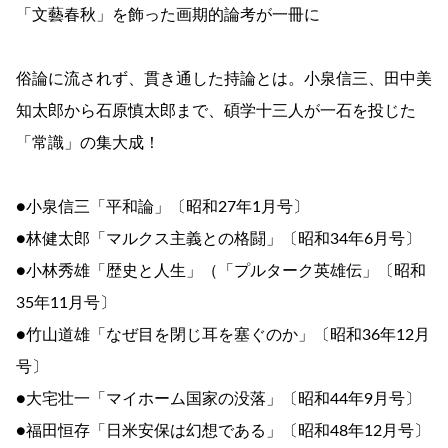
「文藝春秋」を飾った画期的論考が一冊に
俗論に流されず、貫き通した持論とは。小泉信三、田中美
知太郎から石原慎太郎まで、碩学十三人が一石を投じた
「常識」の集大成！
●小泉信三「平和論」〔昭和27年1月号〕
●林健太郎「マルクス主義との格闘」〔昭和34年6月号〕
●小林秀雄「歴史と人生」（「プルターク英雄伝」〔昭和
35年11月号〕
●竹山道雄「なぜ目を閉じ耳を塞ぐのか」〔昭和36年12月
号〕
●大宅壮一「マイホーム国家の没落」〔昭和44年9月号〕
●福田恒存「日米安保は幻想である」〔昭和48年12月号〕