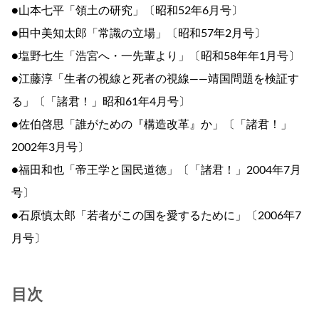
●山本七平「領土の研究」〔昭和52年6月号〕
●田中美知太郎「常識の立場」〔昭和57年2月号〕
●塩野七生「浩宮へ・一先輩より」〔昭和58年年1月号〕
●江藤淳「生者の視線と死者の視線――靖国問題を検証す
る」〔「諸君！」昭和61年4月号〕
●佐伯啓思「誰がための『構造改革』か」〔「諸君！」
2002年3月号〕
●福田和也「帝王学と国民道徳」〔「諸君！」2004年7月
号〕
●石原慎太郎「若者がこの国を愛するために」〔2006年7
月号〕
目次