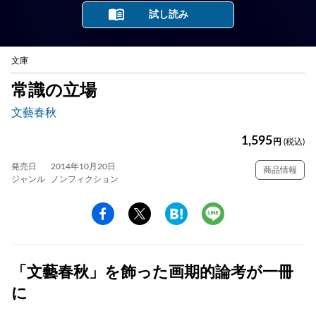
試し読み
文庫
常識の立場
文藝春秋
1,595
円
(税込)
発売日
2014年10月20日
商品情報
ジャンル
ノンフィクション
「文藝春秋」を飾った画期的論考が一冊
に