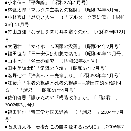
●小泉信三「平和論」〔昭和27年1月号〕
●林健太郎「マルクス主義との格闘」〔昭和34年6月号〕
●小林秀雄「歴史と人生」（「プルターク英雄伝」〔昭和
35年11月号〕
●竹山道雄「なぜ目を閉じ耳を塞ぐのか」〔昭和36年12月
号〕
●大宅壮一「マイホーム国家の没落」〔昭和44年9月号〕
●福田恒存「日米安保は幻想である」〔昭和48年12月号〕
●山本七平「領土の研究」〔昭和52年6月号〕
●田中美知太郎「常識の立場」〔昭和57年2月号〕
●塩野七生「浩宮へ・一先輩より」〔昭和58年年1月号〕
●江藤淳「生者の視線と死者の視線――靖国問題を検証す
る」〔「諸君！」昭和61年4月号〕
●佐伯啓思「誰がための『構造改革』か」〔「諸君！」
2002年3月号〕
●福田和也「帝王学と国民道徳」〔「諸君！」2004年7月
号〕
●石原慎太郎「若者がこの国を愛するために」〔2006年7