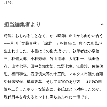
月号〕
担当編集者より
時流におもねることなく、かつ時節に正面から向かい合う
――月刊「文藝春秋」「諸君！」を舞台に、数々の卓見が
生まれました。本書はその集大成です。執筆者は小泉信
三、林健太郎、小林秀雄、竹山道雄、大宅壮一、福田恆
存、山本七平、田中美知太郎、塩野七生、江藤淳、佐伯啓
思、福田和也、石原慎太郎の十三氏。マルクス市議の台頭
や日米安保、構造改革、そして皇室のあり方――戦後の国
論を二分したホットな論点に、各氏はどう対峙したのか。
現代日本を考えるヒントに満ちあふれた一冊です。