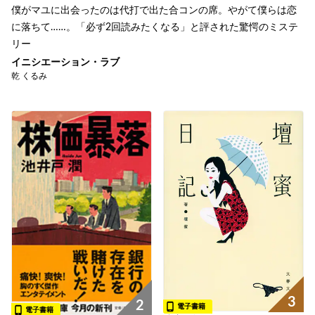
僕がマユに出会ったのは代打で出た合コンの席。やがて僕らは恋
に落ちて……。「必ず2回読みたくなる」と評された驚愕のミステ
リー
イニシエーション・ラブ
乾 くるみ
3
2
電子書籍
電子書籍