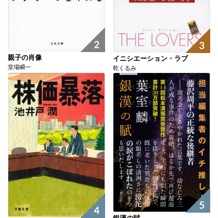
2
3
親子の肖像
イニシエーション・ラブ
堂場瞬一
乾くるみ
5
4