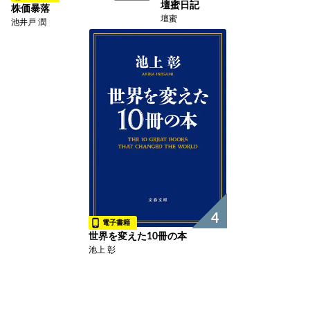
壇蜜日記
株価暴落
壇蜜
池井戸 潤
4
電子書籍
世界を変えた10冊の本
池上 彰