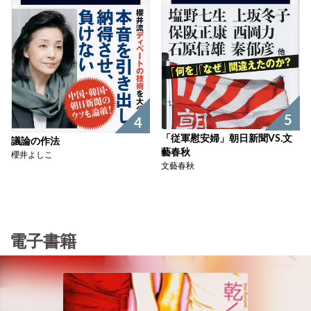
5
4
「従軍慰安婦」朝日新聞VS.文
議論の作法
藝春秋
櫻井よしこ
文藝春秋
電子書籍