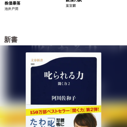
銀漢の賦
株価暴落
葉室麟
池井戸潤
新書