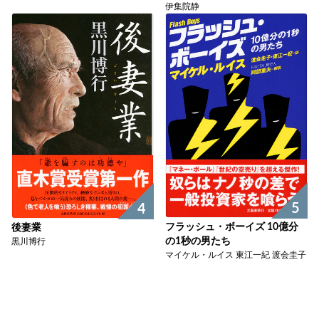
伊集院静
5
4
フラッシュ・ボーイズ 10億分
後妻業
の1秒の男たち
黒川博行
マイケル・ルイス 東江一紀 渡会圭子