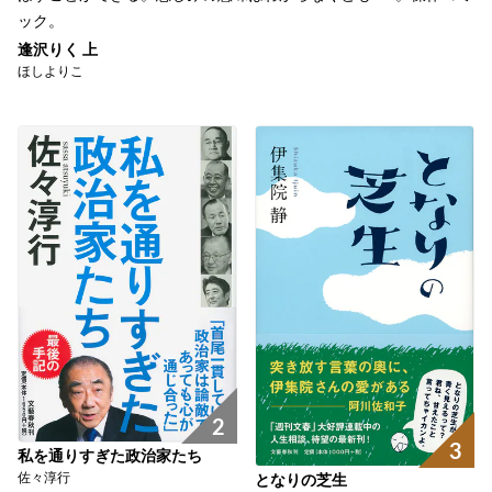
ック。
逢沢りく 上
ほしよりこ
2
3
私を通りすぎた政治家たち
佐々淳行
となりの芝生