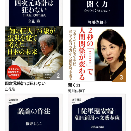
2
3
四次元時計は狂わない
聞く力
立花隆
阿川佐和子