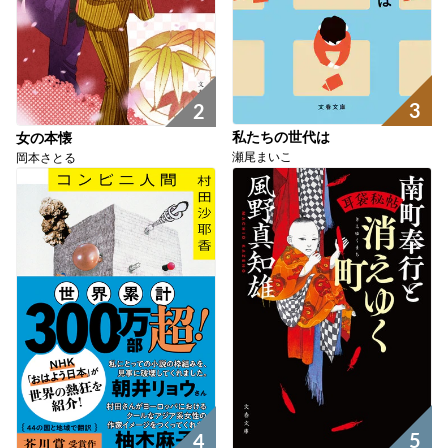
3
2
私たちの世代は
女の本懐
瀬尾まいこ
岡本さとる
5
4