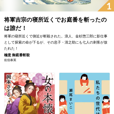
1
将軍吉宗の寝所近くでお庭番を斬ったの
は誰だ！
将軍の寝所近くで側近が斬殺された。浪人、金杉惣三郎に影仕事
として探索の命が下るが、その息子・清之助にも七人の刺客が放
たれた！
極意 御庭番斬殺
佐伯泰英