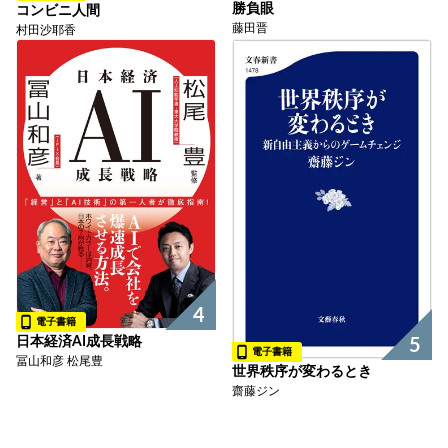
勝負眼
コンビニ人間
藤田晋
村田沙耶香
4
電子書籍
日本経済AI成長戦略
5
電子書籍
冨山和彦 松尾豊
世界秩序が変わるとき
齋藤ジン