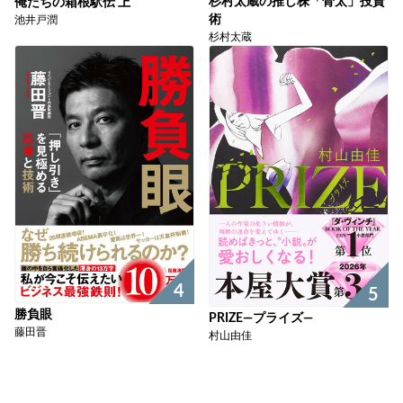
杉村太蔵の推し株「骨太」投資
俺たちの箱根駅伝 上
術
池井戸潤
杉村太蔵
4
5
勝負眼
PRIZE―プライズ―
藤田晋
村山由佳