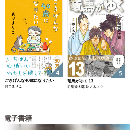
4
5
ごきげんな40歳になりたい
竜馬がゆく 13
おづまりこ
司馬遼太郎 鈴ノ木ユウ
電子書籍