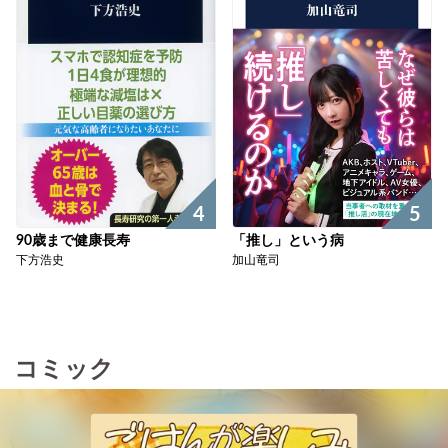
5
4
「推し」という病
90歳まで健康長寿
加山竜司
下方浩史
コミック