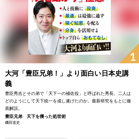
1
大河「豊臣兄弟！」より面白い日本史講
義
豊臣秀吉とその弟で「天下一の補佐役」と呼ばれた秀長。二人は
どのようにして天下統一を成し遂げたのか。最新研究をもとに徹
底解説。
豊臣兄弟 天下を獲った処世術
磯田道史