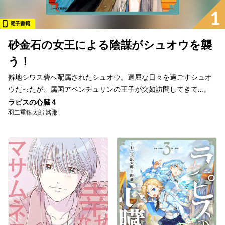
1
電子書籍
砂金石の女王による陰謀がシュオウを襲
う！
僻地シワス砦へ配属されたシュオウ。退屈な日々を過ごすシュオ
ウだったが、属国アベンチュリンの王子が突如訪問してきて…。
ラピスの心臓 4
羽二重銀太郎 路那