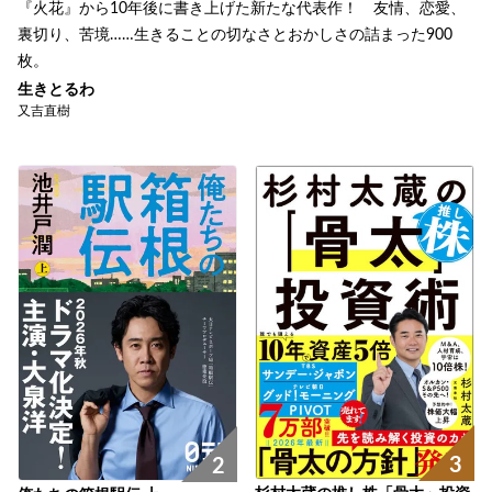
『火花』から10年後に書き上げた新たな代表作！ 友情、恋愛、
裏切り、苦境……生きることの切なさとおかしさの詰まった900
枚。
生きとるわ
又吉直樹
3
2