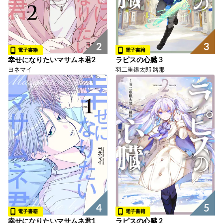
2
3
電子書籍
電子書籍
幸せになりたいマサムネ君2
ラピスの心臓 3
ヨネマイ
羽二重銀太郎 路那
4
5
電子書籍
電子書籍
幸せになりたいマサムネ君1
ラピスの心臓 2