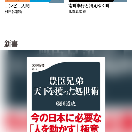
南町奉行と消えゆく町
コンビニ人間
風野真知雄
村田沙耶香
新書