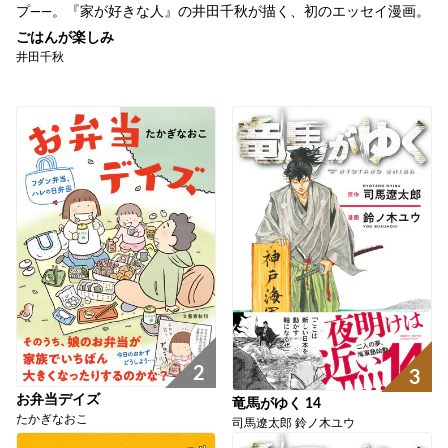
プ――。『家が好きな人』の井田千秋が描く、初のエッセイ漫画。
ごはんが楽しみ
井田千秋
2
3
お弁当デイズ
竜馬がゆく 14
たかぎなおこ
司馬遼太郎 鈴ノ木ユウ