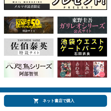
会社概要
自費出版のご案内
お問合せ
ネット書店で購入
株式会社文藝春秋
文春オンライン
Number Web
CREA WEB
Copyright © Bungeishunju Ltd.