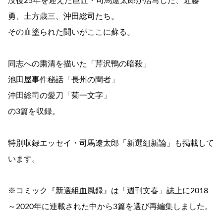
没後25年を迎えた巨匠・司馬遼太郎が活写した、近藤
勇、土方歳三、沖田総司たち。
その血塗られた闘いがここに蘇る。
同志への粛清を描いた「芹沢鴨の暗殺」
池田屋事件秘話「長州の間者」
沖田総司の愛刀「菊一文字」
の3篇を収録。
特別収録エッセイ・司馬遼太郎「新選組新論」も掲載して
います。
※コミック『新選組血風録』は「週刊文春」誌上に2018
～2020年に連載された中から3篇を選び再編集しました。