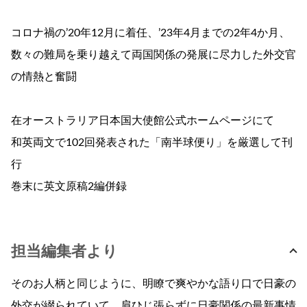
コロナ禍の’20年12月に着任、’23年4月までの2年4か月、
数々の難局を乗り越えて両国関係の発展に尽力した外交官
の情熱と奮闘
在オーストラリア日本国大使館公式ホームページにて
和英両文で102回発表された「南半球便り」を厳選して刊
行
巻末に英文原稿2編併録
担当編集者より
そのお人柄と同じように、明瞭で爽やかな語り口で日豪の
外交が綴られていて、肩ひじ張らずに日豪関係の最新事情