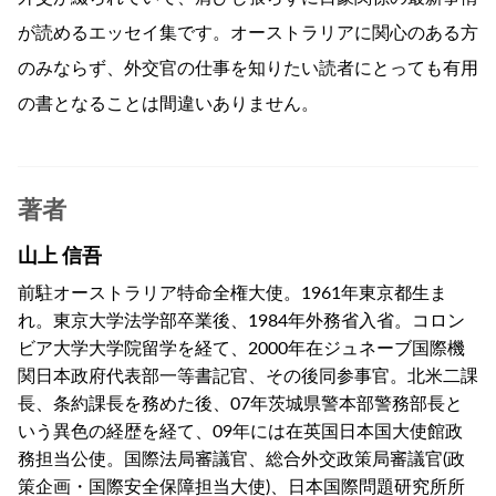
が読めるエッセイ集です。オーストラリアに関心のある方
のみならず、外交官の仕事を知りたい読者にとっても有用
の書となることは間違いありません。
著者
山上 信吾
前駐オーストラリア特命全権大使。1961年東京都生ま
れ。東京大学法学部卒業後、1984年外務省入省。コロン
ビア大学大学院留学を経て、2000年在ジュネーブ国際機
関日本政府代表部一等書記官、その後同参事官。北米二課
長、条約課長を務めた後、07年茨城県警本部警務部長と
いう異色の経歴を経て、09年には在英国日本国大使館政
務担当公使。国際法局審議官、総合外交政策局審議官(政
策企画・国際安全保障担当大使)、日本国際問題研究所所