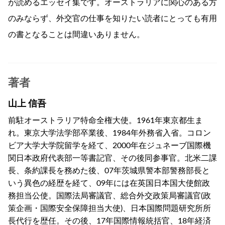
が読めるエッセイ集です。オーストラリアに関心のある方
のみならず、外交官の仕事を知りたい読者にとっても有用
の書となることは間違いありません。
著者
山上 信吾
前駐オーストラリア特命全権大使。1961年東京都生ま
れ。東京大学法学部卒業後、1984年外務省入省。コロン
ビア大学大学院留学を経て、2000年在ジュネーブ国際機
関日本政府代表部一等書記官、その後同参事官。北米二課
長、条約課長を務めた後、07年茨城県警本部警務部長と
いう異色の経歴を経て、09年には在英国日本国大使館政
務担当公使。国際法局審議官、総合外交政策局審議官(政
策企画・国際安全保障担当大使)、日本国際問題研究所所
長代行を歴任。その後、17年国際情報統括官、18年経済