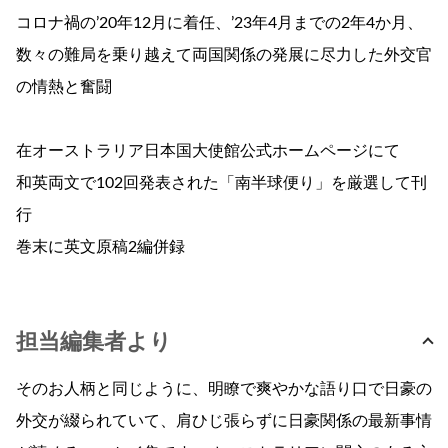
コロナ禍の’20年12月に着任、’23年4月までの2年4か月、
数々の難局を乗り越えて両国関係の発展に尽力した外交官
の情熱と奮闘
在オーストラリア日本国大使館公式ホームページにて
和英両文で102回発表された「南半球便り」を厳選して刊
行
巻末に英文原稿2編併録
担当編集者より
そのお人柄と同じように、明瞭で爽やかな語り口で日豪の
外交が綴られていて、肩ひじ張らずに日豪関係の最新事情