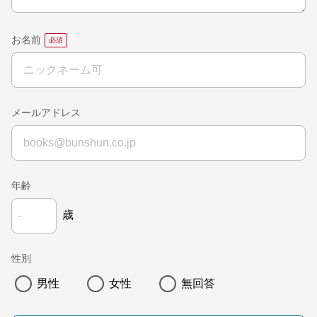
お名前
メールアドレス
年齢
歳
性別
男性
女性
無回答