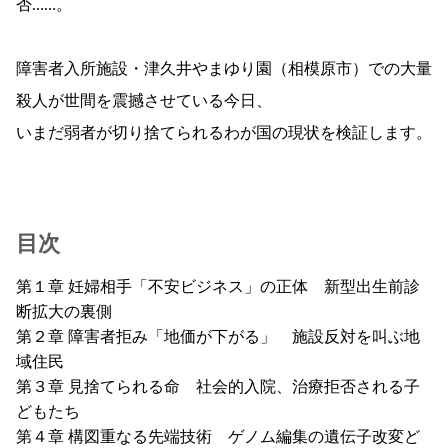
否……。
障害者入所施設・津久井やまゆり園（相模原市）での大量
殺人が世間を震撼させている今日、
いまだ弱者が切り捨てられるわが国の現状を検証します。
目次
第１章 妊婦相手「不安ビジネス」の正体 新型出生前診
断拡大の裏側
第２章 障害者拒み「地価が下がる」 施設反対を叫ぶ地
域住民
第３章 見捨てられる命 社会的入院、治療拒否される子
どもたち
第４章 構図重なる先端技術 ゲノム編集の遺伝子改変ど