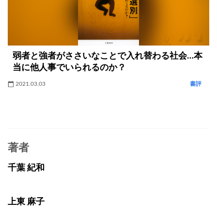
弱者と強者がささいなことで入れ替わる社会…本
当に他人事でいられるのか？
2021.03.03
書評
著者
千葉 紀和
上東 麻子