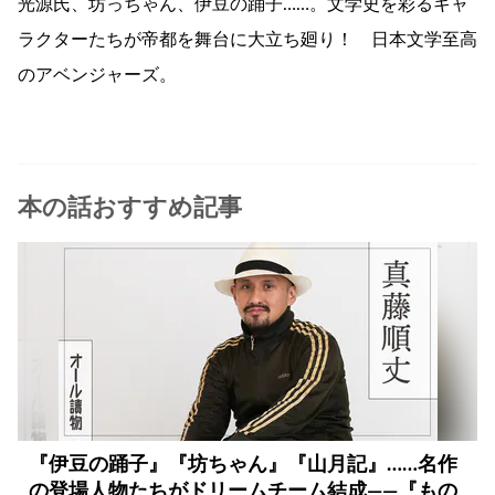
光源氏、坊っちゃん、伊豆の踊子……。文学史を彩るキャ
ラクターたちが帝都を舞台に大立ち廻り！ 日本文学至高
のアベンジャーズ。
本の話おすすめ記事
『伊豆の踊子』『坊ちゃん』『山月記』……名作
の登場人物たちがドリームチーム結成――『もの