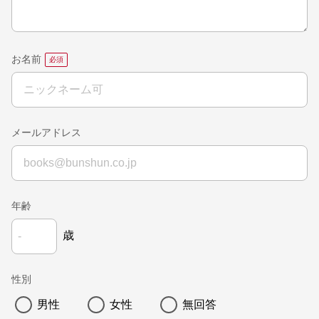
お名前
メールアドレス
年齢
歳
性別
男性
女性
無回答