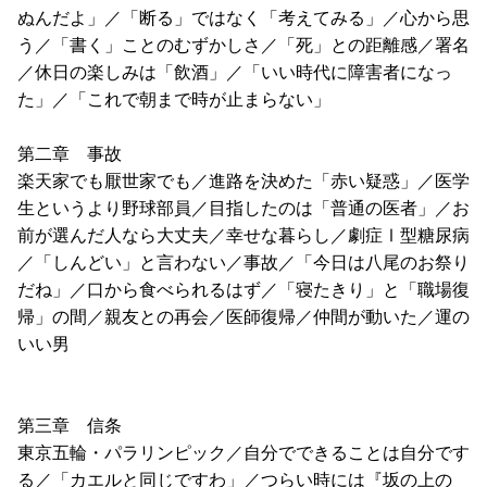
ぬんだよ」／「断る」ではなく「考えてみる」／心から思
う／「書く」ことのむずかしさ／「死」との距離感／署名
／休日の楽しみは「飲酒」／「いい時代に障害者になっ
た」／「これで朝まで時が止まらない」
第二章 事故
楽天家でも厭世家でも／進路を決めた「赤い疑惑」／医学
生というより野球部員／目指したのは「普通の医者」／お
前が選んだ人なら大丈夫／幸せな暮らし／劇症Ⅰ型糖尿病
／「しんどい」と言わない／事故／「今日は八尾のお祭り
だね」／口から食べられるはず／「寝たきり」と「職場復
帰」の間／親友との再会／医師復帰／仲間が動いた／運の
いい男
第三章 信条
東京五輪・パラリンピック／自分でできることは自分です
る／「カエルと同じですわ」／つらい時には『坂の上の