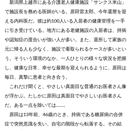
新潟県上越市にある介護老人健康施設「サンクス米山」
で施設長を務める医師がいる。原田雷太郎。今年還暦を迎
える内科医だ。彼は約100人いる入居者の健康管理を一手
に引き受けている。地方にある老健施設の入居者は、持病
や認知症の度合いが強い人が多い。また、退所して家族の
元に帰る人も少なく、施設で看取られるケースが多いとい
う。そういう環境のなか、一人ひとりの様々な状況を把握
し、健康な日常、幸せな最期を迎えられるように、原田は
毎日、真摯に患者と向き合う。
これだけ聞くと、やさしい真面目な普通のお医者さん像
が浮かぶ。たしかに原田は真面目でやさしいお医者さん
だ。ある一点を除いては……。
原田は13年前、46歳のとき、持病である糖尿病の合併
症で突然意識を失い、自宅の階段から転落する。その結