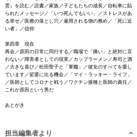
雲』を読む／読書／家族／子どもたちの成長／自転車に貼
られたメッセージ／「いつ死んでもいい」／ストレスがあ
る幸せ／医療の落とし穴／雇用される側の務め／「死に近
い者」／信仰
第四章 現在
再会／原田の日常に同行する／職場で「痛い」と絶対に言
わない／障害者としての現実／カップラーメン／寿司と酒
／大きな喜び／松田聖子と「軍艦」／彼女のすべてを愛し
ています／娑婆に出る機会／「マイ・ラッキー・ライフ」
／医師としてコロナと戦う／ワクチン接種と医師の責任／
これが原田という男だ
あとがき
担当編集者より