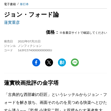
電子書籍
単行本
ジョン・フォード論
蓮實重彦
価格：
※各書店サイトで確認してください
発売日
2022年07月21日
ジャンル
ノンフィクション
コード
1639157400000000000J
蓮實映画批評の金字塔
「古典的な西部劇の巨匠」というレッテルからジョン・フ
ォードを解き放ち、画面そのものを見つめる快楽へとひた
すら誘う――『監督 小津安二郎』と双璧をなす著者集大