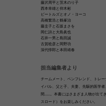
藤沢周平と茨木のり子
西本幸雄と仰木彬
ビートルズとオノ・ヨーコ
高橋繁浩と鶴峯治
藤圭子と石坂まさを
岡仁詩と大島眞也
石井一男と島田誠
古賀稔彦と岡野功
深代惇郎と本田靖春
担当編集者より
チームメート、ペンフレンド、トレー
イバル、父と子、夫妻、先駆的医学者
間……。本書にはさまざま人物が出て
スロード）をお楽しみください。