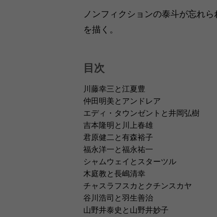
ノンフィクションの泰斗が忘れら
を描く。
目次
川藤幸三と江夏豊
仲田明美とアンドレア
エディ・タウンゼントと井岡弘樹
吉本隆明と川上春雄
君原健二と有森裕子
福永洋一と福永祐一
シャムウェイとスターツル
木庭教と長嶋清幸
チャスラフスカとクチンスカヤ
谷川浩司と羽生善治
山野井泰史と山野井妙子