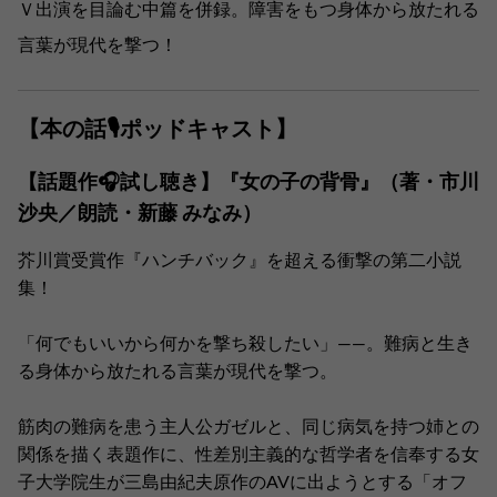
Ｖ出演を目論む中篇を併録。障害をもつ身体から放たれる
言葉が現代を撃つ！
【本の話🎙ポッドキャスト】
【話題作🎧試し聴き】『女の子の背骨』（著・市川
沙央／朗読・新藤 みなみ）
芥川賞受賞作『ハンチバック』を超える衝撃の第二小説
集！
「何でもいいから何かを撃ち殺したい」――。難病と生き
る身体から放たれる言葉が現代を撃つ。
筋肉の難病を患う主人公ガゼルと、同じ病気を持つ姉との
関係を描く表題作に、性差別主義的な哲学者を信奉する女
子大学院生が三島由紀夫原作のAVに出ようとする「オフ