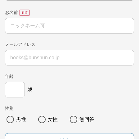
お名前
メールアドレス
年齢
歳
性別
男性
女性
無回答