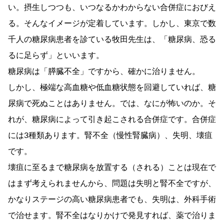
い。摂生しつつも、いつなるかわからない合併症におびえ
る。そんなイメージが定着しています。しかし、東京で数
千人の糖尿病患者を診ている牧田先生は、「糖尿病、恐る
るに足らず」といいます。
糖尿病は「膵臓不全」ですから、確かに治りません。
しかし、極端な高血糖や低血糖状態を回避していれば、糖
尿病で死ぬことはありません。では、なにが怖いのか。そ
れが、糖尿病によって引き起こされる合併症です。合併症
には3種類あります。腎不全（慢性腎臓病）、失明、壊疽
です。
壊疽に至るまで糖尿病を放置する（される）ことは現在で
はまず考えられませんから、問題は失明と腎不全ですが、
かなりステージの高い糖尿病患者でも、失明は、外科手術
で治せます。腎不全はなりかけで発見すれば、薬で治りま